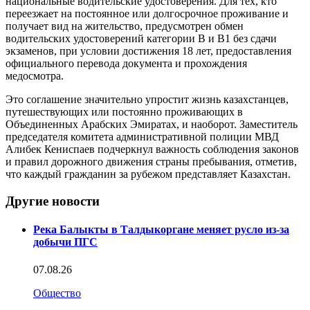
национальные водительские удостоверения. Для тех, кто
переезжает на постоянное или долгосрочное проживание и
получает вид на жительство, предусмотрен обмен
водительских удостоверений категории В и В1 без сдачи
экзаменов, при условии достижения 18 лет, предоставления
официального перевода документа и прохождения
медосмотра.
Это соглашение значительно упростит жизнь казахстанцев,
путешествующих или постоянно проживающих в
Объединенных Арабских Эмиратах, и наоборот. Заместитель
председателя комитета административной полиции МВД
Алибек Кениспаев подчеркнул важность соблюдения законов
и правил дорожного движения страны пребывания, отметив,
что каждый гражданин за рубежом представляет Казахстан.
Другие новости
Река Балыкты в Талдыкоргане меняет русло из-за
добычи ПГС
07.08.26
Общество