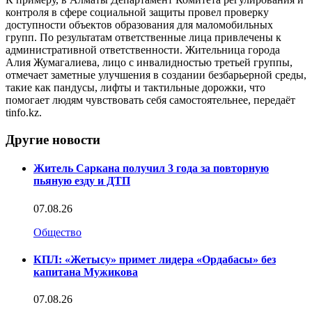
контроля в сфере социальной защиты провел проверку
доступности объектов образования для маломобильных
групп. По результатам ответственные лица привлечены к
административной ответственности. Жительница города
Алия Жумагалиева, лицо с инвалидностью третьей группы,
отмечает заметные улучшения в создании безбарьерной среды,
такие как пандусы, лифты и тактильные дорожки, что
помогает людям чувствовать себя самостоятельнее, передаёт
tinfo.kz.
Другие новости
Житель Саркана получил 3 года за повторную
пьяную езду и ДТП
07.08.26
Общество
КПЛ: «Жетысу» примет лидера «Ордабасы» без
капитана Мужикова
07.08.26