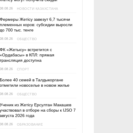
08.08.26
НОВОСТИ КАЗАХСТАНА
Фермеры Жетісу завезут 6,7 тысячи
племенных коров: субсидии выросли
до 700 тыс. тенге
08.08.26
ОБЩЕСТВО
ФК «Жетысу» встретится с
«Ордабасы» в КПЛ: прямая
трансляция доступна
08.08.26
СПОРТ
Более 40 семей в Талдыкоргане
отметили новоселье в новом жилье
08.08.26
ОБЩЕСТВО
Ученик из Жетісу Ерсултан Макашев
участвовал в отборе на сборы к IJSO 7
августа 2026 года
08.08.26
ОБРАЗОВАНИЕ