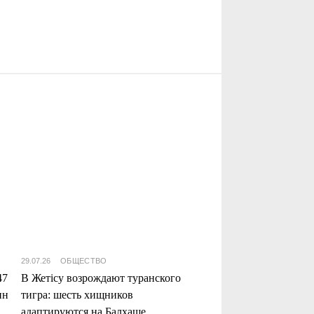
29.07.26
ОБЩЕСТВО
47
В Жетісу возрождают туранского
нн
тигра: шесть хищников
адаптируются на Балхаше