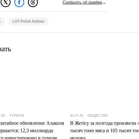
Сообщить об ошибке
→
а
LOT Polish Airlines
вать
8.26
ТУРИЗМ
31.07.26
ОБЩЕСТВО
штабное обновление Алаколя
В Жетісу за полгода произвели 
ершается: 12,3 миллиарда
тысяч тонн мяса и 105 тысяч то
ге инвестировано в туризм
молока