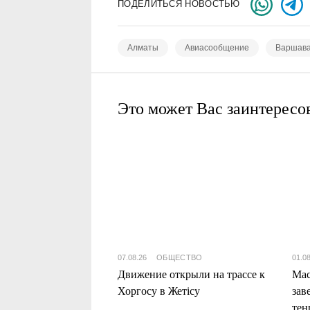
ПОДЕЛИТЬСЯ НОВОСТЬЮ
Алматы
Авиасообщение
Варшав
Это может Вас заинтересо
07.08.26
ОБЩЕСТВО
01.0
Движение открыли на трассе к
Мас
Хоргосу в Жетісу
зав
тен