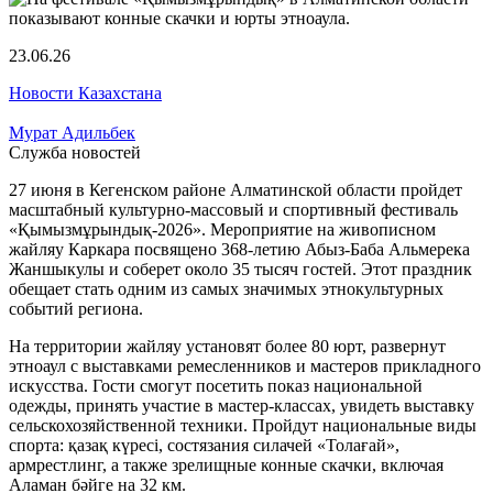
23.06.26
Новости Казахстана
Мурат Адильбек
Служба новостей
27 июня в Кегенском районе Алматинской области пройдет
масштабный культурно-массовый и спортивный фестиваль
«Қымызмұрындық-2026». Мероприятие на живописном
жайляу Каркара посвящено 368-летию Абыз-Баба Альмерека
Жаншыкулы и соберет около 35 тысяч гостей. Этот праздник
обещает стать одним из самых значимых этнокультурных
событий региона.
На территории жайляу установят более 80 юрт, развернут
этноаул с выставками ремесленников и мастеров прикладного
искусства. Гости смогут посетить показ национальной
одежды, принять участие в мастер-классах, увидеть выставку
сельскохозяйственной техники. Пройдут национальные виды
спорта: қазақ күресі, состязания силачей «Толағай»,
армрестлинг, а также зрелищные конные скачки, включая
Аламан бәйге на 32 км.