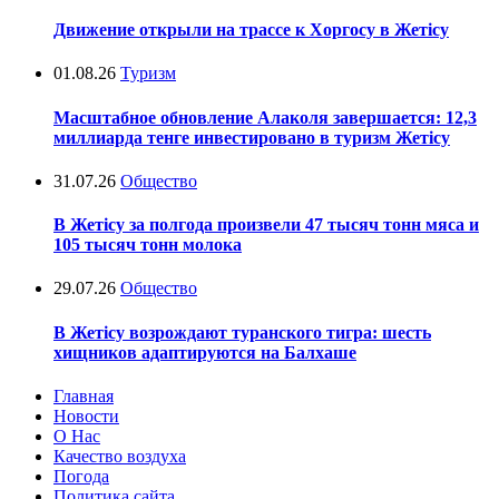
Движение открыли на трассе к Хоргосу в Жетісу
01.08.26
Туризм
Масштабное обновление Алаколя завершается: 12,3
миллиарда тенге инвестировано в туризм Жетісу
31.07.26
Общество
В Жетісу за полгода произвели 47 тысяч тонн мяса и
105 тысяч тонн молока
29.07.26
Общество
В Жетісу возрождают туранского тигра: шесть
хищников адаптируются на Балхаше
Главная
Новости
О Нас
Качество воздуха
Погода
Политика сайта