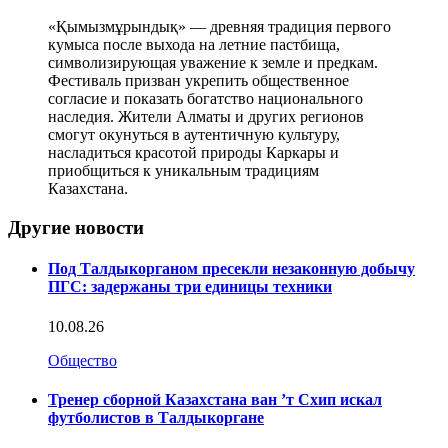
«Қымызмұрындық» — древняя традиция первого
кумыса после выхода на летние пастбища,
символизирующая уважение к земле и предкам.
Фестиваль призван укрепить общественное
согласие и показать богатство национального
наследия. Жители Алматы и других регионов
смогут окунуться в аутентичную культуру,
насладиться красотой природы Каркары и
приобщиться к уникальным традициям
Казахстана.
Другие новости
Под Талдыкорганом пресекли незаконную добычу
ПГС: задержаны три единицы техники
10.08.26
Общество
Тренер сборной Казахстана ван ’т Схип искал
футболистов в Талдыкоргане