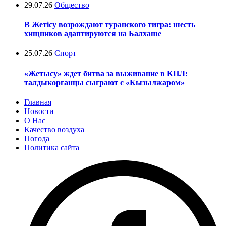
29.07.26
Общество
В Жетісу возрождают туранского тигра: шесть
хищников адаптируются на Балхаше
25.07.26
Спорт
«Жетысу» ждет битва за выживание в КПЛ:
талдыкорганцы сыграют с «Кызылжаром»
Главная
Новости
О Нас
Качество воздуха
Погода
Политика сайта