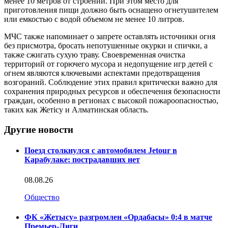
менее 10 метров от строений. При этом место для
приготовления пищи должно быть оснащено огнетушителем
или емкостью с водой объемом не менее 10 литров.
МЧС также напоминает о запрете оставлять источники огня
без присмотра, бросать непотушенные окурки и спички, а
также сжигать сухую траву. Своевременная очистка
территорий от горючего мусора и недопущение игр детей с
огнем являются ключевыми аспектами предотвращения
возгораний. Соблюдение этих правил критически важно для
сохранения природных ресурсов и обеспечения безопасности
граждан, особенно в регионах с высокой пожароопасностью,
таких как Жетісу и Алматинская область.
Другие новости
Поезд столкнулся с автомобилем Jetour в
Карабулаке: пострадавших нет
08.08.26
Общество
ФК «Жетысу» разгромлен «Ордабасы» 0:4 в матче
Премьер-Лиги