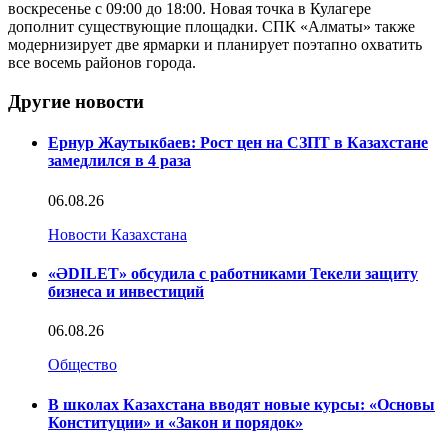
воскресенье с 09:00 до 18:00. Новая точка в Кулагере
дополнит существующие площадки. СПК «Алматы» также
модернизирует две ярмарки и планирует поэтапно охватить
все восемь районов города.
Другие новости
Ернур Жаутыкбаев: Рост цен на СЗПТ в Казахстане
замедлился в 4 раза
06.08.26
Новости Казахстана
«ӘDILET» обсудила с работниками Текели защиту
бизнеса и инвестиций
06.08.26
Общество
В школах Казахстана вводят новые курсы: «Основы
Конституции» и «Закон и порядок»