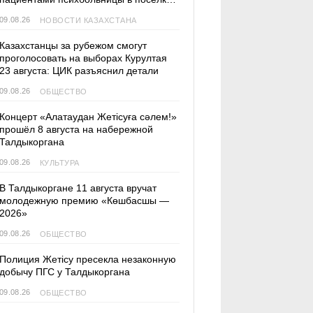
Актас
09.08.26
НОВОСТИ КАЗАХСТАНА
Казахстанцы за рубежом смогут
проголосовать на выборах Курултая
23 августа: ЦИК разъяснил детали
09.08.26
ОБЩЕСТВО
Концерт «Алатаудан Жетісуға сәлем!»
прошёл 8 августа на набережной
Талдыкоргана
09.08.26
КУЛЬТУРА
В Талдыкоргане 11 августа вручат
молодежную премию «Көшбасшы —
2026»
09.08.26
ОБЩЕСТВО
Полиция Жетісу пресекла незаконную
добычу ПГС у Талдыкоргана
09.08.26
ОБЩЕСТВО