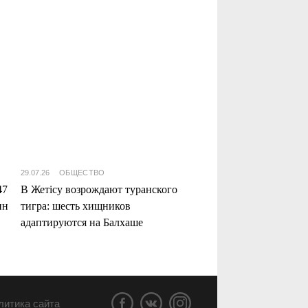
29.07.26
ОБЩЕСТВО
47
В Жетісу возрождают туранского
нн
тигра: шесть хищников
адаптируются на Балхаше
литика сайта