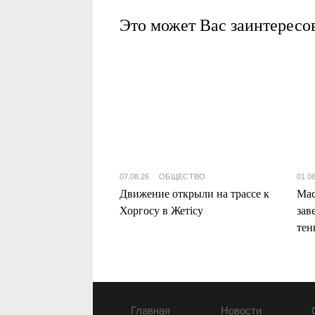
Это может Вас заинтересо
07.08.26
ОБЩЕСТВО
01.0
Движение открыли на трассе к
Мас
Хоргосу в Жетісу
зав
тен
Жет
Главная
Новости