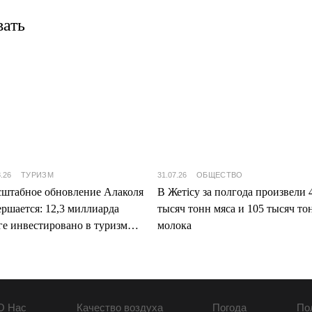
вать
8.26
ТУРИЗМ
31.07.26
ОБЩЕСТВО
штабное обновление Алаколя
В Жетісу за полгода произвели 
ершается: 12,3 миллиарда
тысяч тонн мяса и 105 тысяч то
ге инвестировано в туризм
молока
ісу
О Нас
Качество воздуха
Погода
По