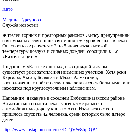
Авто
Мадина Турсунова
Служба новостей
Жителей горных и предгорных районов Жетісу предупредили
о возможных селях, оползнях и подъеме уровня воды в реках.
Опасность сохраняется с 3 по 5 июля из-за высокой
температуры воздуха и сильных дождей, сообщили в ГУ
«Казселезащита».
По данным «Казселезащиты», из-за дождей и жары
существует риск затопления низменных участков. Хотя реки
Каргалы, Аксай, Большая и Малая Алматинки,
расположенные поблизоству, пока остаются стабильными, они
находятся под круглосуточным наблюдением.
Напомним, накануне в соседнем Енбекшиказахском районе
Алматинской области река Тургень уже размыла
автомобильную дорогу к плато Асы. Из-за этого с гор
пришлось спускать 42 человека, среди которых было пятеро
детей.
https://www.instagram.com/reel/DaQVW8fqhQB/