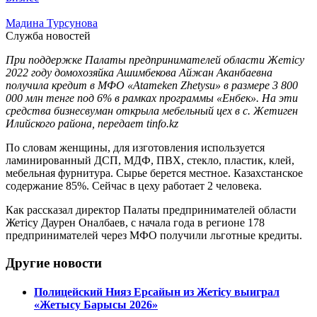
Мадина Турсунова
Служба новостей
При поддержке Палаты предпринимателей области Жетісу
2022 году домохозяйка Ашимбекова Айжан Аканбаевна
получила кредит в МФО «Atameken Zhetysu» в размере 3 800
000 млн тенге под 6% в рамках программы «Енбек». На эти
средства бизнесвуман открыла мебельный цех в с. Жетиген
Илийского района, передает tinfo.kz
По словам женщины, для изготовления используется
ламинированный ДСП, МДФ, ПВХ, стекло, пластик, клей,
мебельная фурнитура. Сырье берется местное. Казахстанское
содержание 85%. Сейчас в цеху работает 2 человека.
Как рассказал директор Палаты предпринимателей области
Жетісу Даурен Оналбаев, с начала года в регионе 178
предпринимателей через МФО получили льготные кредиты.
Другие новости
Полицейский Нияз Ерсайын из Жетісу выиграл
«Жетысу Барысы 2026»