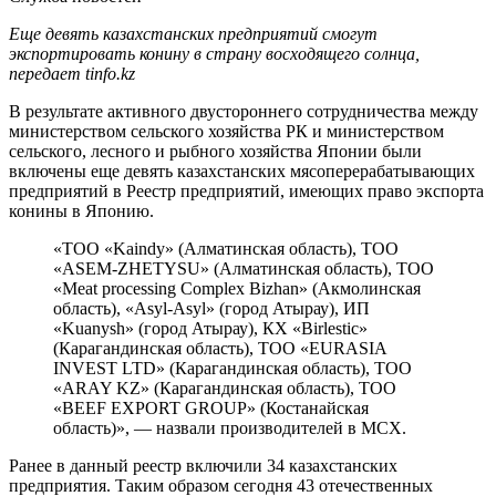
Еще девять казахстанских предприятий смогут
экспортировать конину в страну восходящего солнца,
передает tinfo.kz
В результате активного двустороннего сотрудничества между
министерством сельского хозяйства РК и министерством
сельского, лесного и рыбного хозяйства Японии были
включены еще девять казахстанских мясоперерабатывающих
предприятий в Реестр предприятий, имеющих право экспорта
конины в Японию.
«ТОО «Kaindy» (Алматинская область), ТОО
«ASEM-ZHETYSU» (Алматинская область), ТОО
«Meat processing Complex Bizhan» (Акмолинская
область), «Asyl-Asyl» (город Атырау), ИП
«Kuanysh» (город Атырау), КХ «Birlestic»
(Карагандинская область), ТОО «EURASIA
INVEST LTD» (Карагандинская область), ТОО
«ARAY KZ» (Карагандинская область), ТОО
«BEEF EXPORT GROUP» (Костанайская
область)», — назвали производителей в МСХ.
Ранее в данный реестр включили 34 казахстанских
предприятия. Таким образом сегодня 43 отечественных