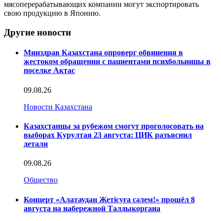
мясоперерабатывающих компании могут экспортировать
свою продукцию в Японию.
Другие новости
Минздрав Казахстана опроверг обвинения в
жестоком обращении с пациентами психбольницы в
поселке Актас
09.08.26
Новости Казахстана
Казахстанцы за рубежом смогут проголосовать на
выборах Курултая 23 августа: ЦИК разъяснил
детали
09.08.26
Общество
Концерт «Алатаудан Жетісуға сәлем!» прошёл 8
августа на набережной Талдыкоргана