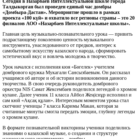
Сегодня в Назарбаев Интеллектуальной школе города
Талдыкорган был проведен единый час домбры
«Домбыра-Дастан». Мероприятие прошло в рамках
проекта «100 күй» и охватило все регионы страны – это 20
филиалов АОО «Назарбаев Интеллектуальные школы».
Главная цель музыкально-познавательного урока — привить
подрастающему поколению ценность музыкального
инструмента, унаследованного от предков, интерес к
самобытному искусству казахского народа, сформировать
эстетический вкус и вовлечь молодежь в творчество.
Урок начался с исполнения кюя «Бөгелек» учителем
домбрового кружка Мукагали Сансызбаевым. Он рассказал
учащимся об авторе и об истории возникновения данного
творчества. В свою очередь руководитель домбрового
оркестра NIS Самат Жексембаев поделился легендой о хромом
кулане. Далее ученик 11 класса Айбол Жеңіснұр исполнил и
сам кюй «Ақсақ құлан». Интересным моментом урока стал
скетчинг ученицы 7 класса Каримы Макан, которая за
считанные минуты смогла передать эмоции, глубину легенды
о хромом кулане.
В формате познавательной викторины ученики поделились
знаниями о казахской музыке, о создании и структуре
национального инструмента – домбры.