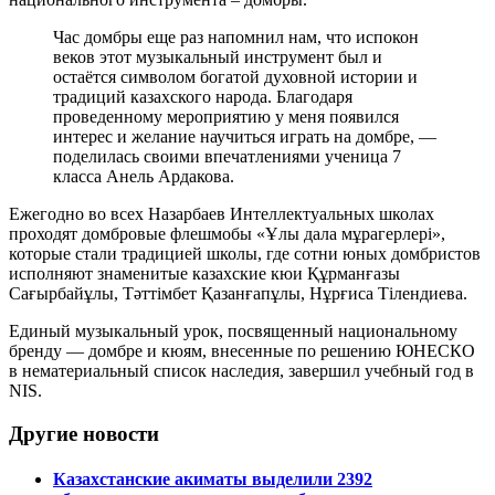
Час домбры еще раз напомнил нам, что испокон
веков этот музыкальный инструмент был и
остаётся символом богатой духовной истории и
традиций казахского народа. Благодаря
проведенному мероприятию у меня появился
интерес и желание научиться играть на домбре, —
поделилась своими впечатлениями ученица 7
класса Анель Ардакова.
Ежегодно во всех Назарбаев Интеллектуальных школах
проходят домбровые флешмобы «Ұлы дала мұрагерлері»,
которые стали традицией школы, где сотни юных домбристов
исполняют знаменитые казахские кюи Құрманғазы
Сағырбайұлы, Тәттімбет Қазанғапұлы, Нұрғиса Тілендиева.
Единый музыкальный урок, посвященный национальному
бренду — домбре и кюям, внесенные по решению ЮНЕСКО
в нематериальный список наследия, завершил учебный год в
NIS.
Другие новости
Казахстанские акиматы выделили 2392