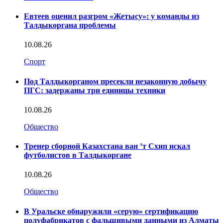
Евтеев оценил разгром «Жетысу»: у команды из
Талдыкоргана проблемы
10.08.26
Спорт
Под Талдыкорганом пресекли незаконную добычу
ПГС: задержаны три единицы техники
10.08.26
Общество
Тренер сборной Казахстана ван ’т Схип искал
футболистов в Талдыкоргане
10.08.26
Общество
В Уральске обнаружили «серую» сертификацию
полуфабрикатов с фальшивыми данными из Алматы