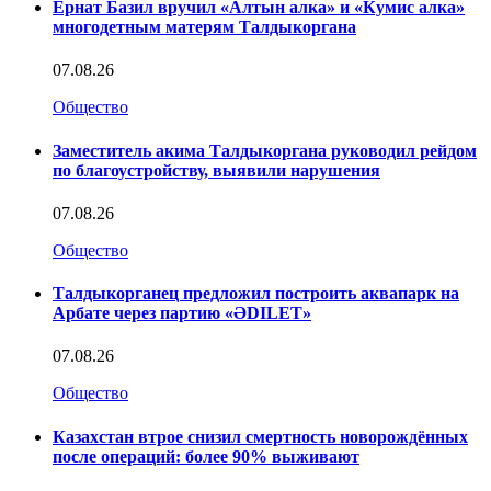
Ернат Базил вручил «Алтын алка» и «Кумис алка»
многодетным матерям Талдыкоргана
07.08.26
Общество
Заместитель акима Талдыкоргана руководил рейдом
по благоустройству, выявили нарушения
07.08.26
Общество
Талдыкорганец предложил построить аквапарк на
Арбате через партию «ӘDILET»
07.08.26
Общество
Казахстан втрое снизил смертность новорождённых
после операций: более 90% выживают