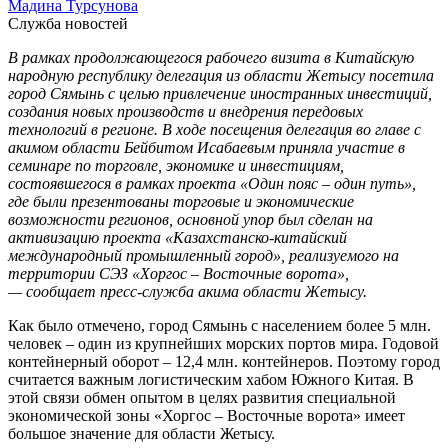
Мадина Турсунова
Служба новостей
В рамках продолжающегося рабочего визита в Китайскую
народную республику делегация из области Жетысу посетила
город Сямынь с целью привлечение иностранных инвестиций,
создания новых производств и внедрения передовых
технологий в регионе. В ходе посещения делегация во главе с
акимом области Бейбитом Исабаевым приняла участие в
семинаре по торговле, экономике и инвестициям,
состоявшегося в рамках проекта «Один пояс – один путь»,
где были презентованы торговые и экономические
возможности регионов, основной упор был сделан на
активизацию проекта «Казахстанско-китайский
международный промышленный город», реализуемого на
территории СЭЗ «Хоргос – Восточные ворота»,
— сообщает пресс-служба акима области Жетысу.
Как было отмечено, город Сямынь с населением более 5 млн.
человек – один из крупнейших морских портов мира. Годовой
контейнерный оборот – 12,4 млн. контейнеров. Поэтому город
считается важным логистическим хабом Южного Китая. В
этой связи обмен опытом в целях развития специальной
экономической зоны «Хоргос – Восточные ворота» имеет
большое значение для области Жетысу.