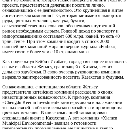
проекте, представители делегации посетили лично,
ознакомившись с ее деятельностью. Это крупнейшая в Китае
логистическая компания ITG, которая занимается импортом
руды, цветных металлов, каучука, бумаги,
сельскохозяйственных товаров, обеспечивая внутренний
рынок необходимым сырьем. Годовой доход по экспорту и
импортозамещению составляет 600 млрд. юаней, то есть 40
трлн. тенге. При этом компания входит в список 2000
сильнейших компаний мира по версии журнала «Forbes»,
имеет связи с более чем с 10 странами мира.
Как подчеркнул Бейбит Исабаев, гораздо выгоднее поставлять
сырье из области Жетысу, граничащей с Китаем, чем из
дальнего зарубежья. В свою очередь руководство компании
выразило заинтересованность посетить Казахстан в будущем.
Ознакомившись с потенциалом области Жетысу,
представители китайских компаний рассказали о своих
инвестиционных возможностях. К примеру, компания
«Chengdu Keerun Investment» заинтересована в налаживании
тесных связей в области сельского хозяйства и производства
цветных металлов. В июле компанией запланирован
специальный визит в Казахстан. А вот компания «Xiamen
Municipal Envioronmental» заявила о готовности
перерабатывать промышленные, медицинские и твердо-