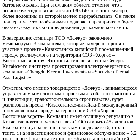
бытовые отходы. При этом аким области отметил, что в
регионе ежегодно вывозится до 130-140 тыс. тонн мусора,
более половины из которой можно перерабатывать. Он также
подчеркнул, что необходимая поддержка предприятию будет
оказана, озвучив свои предложения для каждой компании.
В завершение семинара ТОО «Дачжуо» заключило
меморандум с 3 компаниями, которые намерены принять
участие в проекте «Казахстанско-китайский промышленный
город», реализуемого на территории СЭЗ «Хоргос –
Восточные ворота». Это консалтинговая группа Северо-
Китайского института проектирования электроэнергетики,
компании «Chengdu Keerun Investment» и «Shenzhen Eternal
Asia Logistic».
Отметим, что именно товарищество «Дачжуо», занимающееся
управлением комплексными проектами в области транспорта
и инвестиций, градостроительного строительства, будет
реализовать проект «Казахстанско-китайский международный
промышленный город» на территории СЭЗ «Хоргос –
Восточные ворота». Компания имеет отличную репутацию в
Китае, где почти за четверть века ТОО открыто 45 филиалов.
Ежегодно на управление проектами выделяется 6,5 трлн
тенге, а на инвестиционное и финансовое обслуживание – 5,2
трлн. тенге. При этом технопарк «Казахстанско-китайский