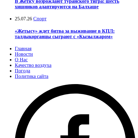
В Жетісу возрождают туранского тигра: шесть
хищников адаптируются на Балхаше
25.07.26
Спорт
«Жетысу» ждет битва за выживание в КПЛ:
талдыкорганцы сыграют с «Кызылжаром»
Главная
Новости
О Нас
Качество воздуха
Погода
Политика сайта