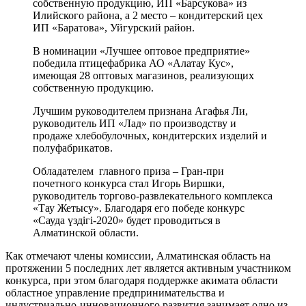
собственную продукцию, ИП «Барсукова» из
Илийского района, а 2 место – кондитерский цех
ИП «Баратова», Уйгурский район.
В номинации «Лучшее оптовое предприятие»
победила птицефабрика АО «Алатау Кус»,
имеющая 28 оптовых магазинов, реализующих
собственную продукцию.
Лучшим руководителем признана Агафья Ли,
руководитель ИП «Лад» по производству и
продаже хлебобулочных, кондитерских изделий и
полуфабрикатов.
Обладателем главного приза – Гран-при
почетного конкурса стал Игорь Виршки,
руководитель торгово-развлекательного комплекса
«Тау Жетысу». Благодаря его победе конкурс
«Сауда үздігі-2020» будет проводиться в
Алматинской области.
Как отмечают члены комиссии, Алматинская область на
протяжении 5 последних лет является активным участником
конкурса, при этом благодаря поддержке акимата области
областное управление предпринимательства и
индустриально-инновационного развития занимает одно из