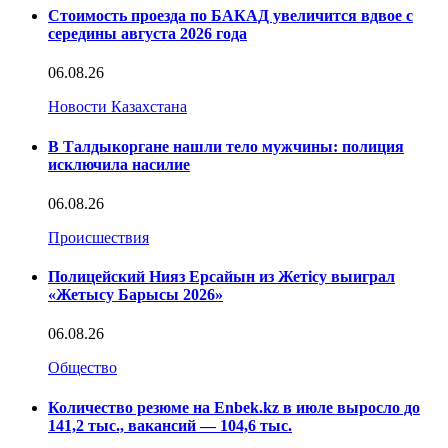
Стоимость проезда по БАКАД увеличится вдвое с
середины августа 2026 года
06.08.26
Новости Казахстана
В Талдыкоргане нашли тело мужчины: полиция
исключила насилие
06.08.26
Происшествия
Полицейский Нияз Ерсайын из Жетісу выиграл
«Жетысу Барысы 2026»
06.08.26
Общество
Количество резюме на Enbek.kz в июле выросло до
141,2 тыс., вакансий — 104,6 тыс.