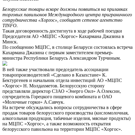
Белорусские товары вскоре должны появиться на прилавках
торговых павильонов Международного центра приграничного
сотрудничества «Хоргос», сообщает сетевое агентство
TINFO.
Такая договоренность достигнута в ходе рабочей поездки
Председателя АО «МЦПС «Хоргос» Кахармана Джазина в
Минск.
По сообщению МЦПС, в столице Беларуси состоялась встреча
Кахармана Джазина с первым заместителем премьер-
министра Республики Беларусь Александром Турчиным.
В ней также участвовали председатель ассоциации
товаропроизводителей «Сделано в Казахстане» К.
Бектургенев и начальник отдела инвестиций АО «МЦПС
«Хоргос» Н. Молдахметов. Белорусскую сторону
представляли директор СЗАО «Энерго Оил» А.Олексин,
соучредитель Горецкого пищевого комбината и ОАО
«Молочные горки» А.Савчук.
На встрече обсуждались вопросы сотрудничества в сфере
продаж товаров белорусского производства (кисломолочная,
алкогольная продукция, табачные изделия, мясные продукты)
на МЦПС «Хоргос», а также возможность открытия
белорусского павильона на территории МЦПС «Хоргос».