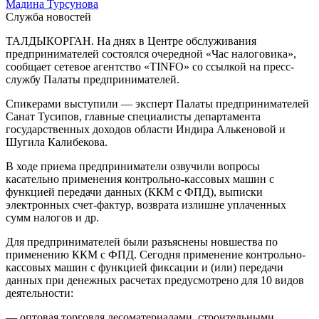
Мадина Турсунова
Служба новостей
ТАЛДЫКОРГАН. На днях в Центре обслуживания
предпринимателей состоялся очередной «Час налоговика»,
сообщает сетевое агентство «TINFO» со ссылкой на пресс-
службу Палаты предпринимателей.
Спикерами выступили — эксперт Палаты предпринимателей
Санат Тусипов, главные специалисты департамента
государственных доходов области Индира Алькеновой и
Шугила Калибекова.
В ходе приема предприниматели озвучили вопросы
касательно применения контрольно-кассовых машин с
функцией передачи данных (ККМ с ФПД), выписки
электронных счет-фактур, возврата излишне уплаченных
сумм налогов и др.
Для предпринимателей были разъяснены новшества по
применению ККМ с ФПД. Сегодня применение контрольно-
кассовых машин с функцией фиксации и (или) передачи
данных при денежных расчетах предусмотрено для 10 видов
деятельности:
— оптовая торговля лесоматериалами, строительными