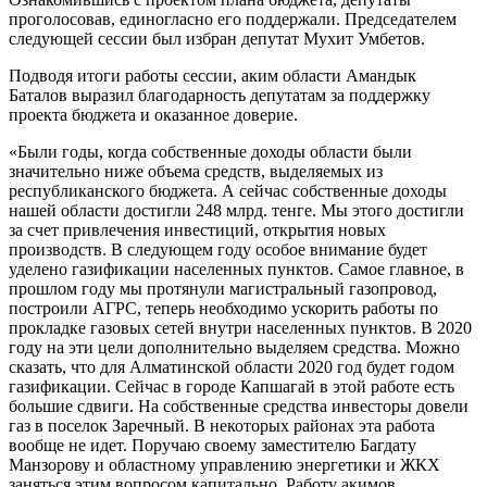
проголосовав, единогласно его поддержали. Председателем
следующей сессии был избран депутат Мухит Умбетов.
Подводя итоги работы сессии, аким области Амандык
Баталов выразил благодарность депутатам за поддержку
проекта бюджета и оказанное доверие.
«Были годы, когда собственные доходы области были
значительно ниже объема средств, выделяемых из
республиканского бюджета. А сейчас собственные доходы
нашей области достигли 248 млрд. тенге. Мы этого достигли
за счет привлечения инвестиций, открытия новых
производств. В следующем году особое внимание будет
уделено газификации населенных пунктов. Самое главное, в
прошлом году мы протянули магистральный газопровод,
построили АГРС, теперь необходимо ускорить работы по
прокладке газовых сетей внутри населенных пунктов. В 2020
году на эти цели дополнительно выделяем средства. Можно
сказать, что для Алматинской области 2020 год будет годом
газификации. Сейчас в городе Капшагай в этой работе есть
большие сдвиги. На собственные средства инвесторы довели
газ в поселок Заречный. В некоторых районах эта работа
вообще не идет. Поручаю своему заместителю Багдату
Манзорову и областному управлению энергетики и ЖКХ
заняться этим вопросом капитально. Работу акимов,