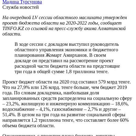
Мадина Турсунова
Служба новостей
На очередной LV сессии областного маслихата утвержден
проект бюджета области на 2020-2022 годы, сообщает
TINFO.KZ со ссылкой на пресс-службу акима Алматинской
области.
В ходе сессии с докладом выступил руководитель
областного управления экономики и бюджетного
планирования Жомарт Амирханов. В своем
докладе он представил на рассмотрение проект
расходной части бюджета области на предстоящие
три года в общей сумме 1,8 триллиона тенге.
Проект бюджет области на 2020 год составил 579 млрд тенге.
Что на 27,9% или 126 млрд. тенге больше, чем бюджет 2019
года. По словам докладчика, наибольшая доля
запланированных средств распределена на социальную сферу
– 23,2%, жилищную и инженерную коммуникацию – 18,6%,
водоснабжение – 4,1%, газоснабжение – 2,7% и другие –
51,4%. В целом на три года на развитие социальной сферы
направляется 1,2 триллиона тенге, что составляет более 60%
объема бюджета области.
Ознакомившись с проектом плана бюджета, депутаты