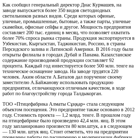
Как сообщил генеральный директор Диас Курмашев, на
заводе выпускается более 350 видов светодиодных
светильников разных видов. Среди которых офиные,
уличные, промышленные, бытовые, а также парты, уличные
скамейки, офисные сейфы и другое. Мощность предприятия
составляет 200 тыс. единиц в месяц, что позволяет охватить
более 70% спроса рынка страны. Продукция экспортируется в
Узбекистан, Кыргызстан, Таджикистан, Россию, в страны
Персидского залива и Латинской Америки. В 2016 году были
открыты филиалы в городах Дубай и Панама. Казахстанское
содержание производимой продукции составляет 92
процента. Каждый год инвестируется более 500 млн. тенге на
техническое оснащение завода. На заводе трудятся 220
человек. Аким области А.Баталов дал поручение своему
заместителю А.Байжанову использовать продукцию
предприятия, отличающуюся отличным качеством, в ходе
работ по благоустройству города Талдыкорган.
ТОО «Птицефабрика Алматы Сұңқар» стала следующим
объектом посещения. Это предприятие также основано в 2012
году. Стоимость проекта — 1,2 млрд. тенге. В прошлом году
на птицефабрике было произведено 42,4 млн. яиц. В этом
году запланировано произвести 80 млн.штук, а в следующем
— 130 млн. штук яиц. Стоит отметить, что на предприятии
проведены работы по расширению и модернизации фабрики