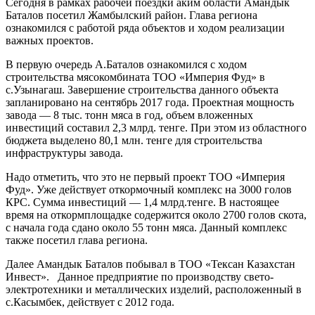
Сегодня в рамках рабочей поездки аким области Амандык
Баталов посетил Жамбылский район. Глава региона
ознакомился с работой ряда объектов и ходом реализации
важных проектов.
В первую очередь А.Баталов ознакомился с ходом
строительства мясокомбината ТОО «Империя Фуд» в
с.Узынагаш. Завершение строительства данного объекта
запланировано на сентябрь 2017 года. Проектная мощность
завода — 8 тыс. тонн мяса в год, объем вложенных
инвестиций составил 2,3 млрд. тенге. При этом из областного
бюджета выделено 80,1 млн. тенге для строительства
инфраструктуры завода.
Надо отметить, что это не первый проект ТОО «Империя
Фуд». Уже действует откормочный комплекс на 3000 голов
КРС. Сумма инвестиций — 1,4 млрд.тенге. В настоящее
время на откормплощадке содержится около 2700 голов скота,
с начала года сдано около 55 тонн мяса. Данный комплекс
также посетил глава региона.
Далее Амандык Баталов побывал в ТОО «Тексан Казахстан
Инвест». Данное предприятие по производству свето-
электротехники и металлических изделий, расположенный в
с.Касымбек, действует с 2012 года.