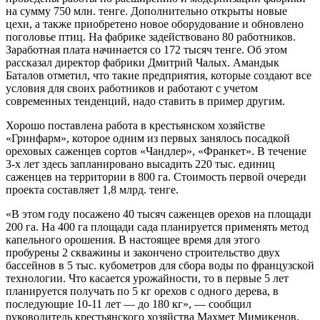
на сумму 750 млн. тенге. Дополнительно открыты новые
цехи, а также приобретено новое оборудование и обновлено
поголовье птиц. На фабрике задействовано 80 работников.
Заработная плата начинается со 172 тысяч тенге. Об этом
рассказал директор фабрики Дмитрий Чалых. Амандык
Баталов отметил, что такие предприятия, которые создают все
условия для своих работников и работают с учетом
современных тенденций, надо ставить в пример другим.
Хорошо поставлена работа в крестьянском хозяйстве
«Гринфарм», которое одним из первых занялось посадкой
ореховых саженцев сортов «Чандлер», «Франкет». В течение
3-х лет здесь запланировано высадить 220 тыс. единиц
саженцев на территории в 800 га. Стоимость первой очереди
проекта составляет 1,8 млрд. тенге.
«В этом году посажено 40 тысяч саженцев орехов на площади
200 га. На 400 га площади сада планируется применять метод
капельного орошения. В настоящее время для этого
пробурены 2 скважины и закончено строительство двух
бассейнов в 5 тыс. кубометров для сбора воды по французской
технологии. Что касается урожайности, то в первые 5 лет
планируется получать по 5 кг орехов с одного дерева, в
последующие 10-11 лет — до 180 кг», — сообщил
руководитель крестьянского хозяйства Махмет Мимикенов.