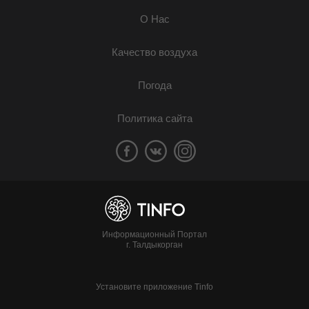
О Нас
Качество воздуха
Погода
Политика сайта
Информационный Портал
г. Талдыкорган
Установите приложение Tinfo