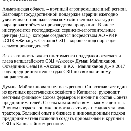
Алматинская область – крупный агропромышленный регион.
Благодаря государственной поддержке аграрии ежегодно
увеличивают площадь сельскохозяйственных культур и
наращивают объемы производства продукции. В числе
инструментов господдержки сервисно-заготовительные
центры (СЗЦ), которые создаются посредством АО «РИР
«СПК «Жетысу». Сегодня СЗЦ – хорошее подспорье для
сельхозпроизводителей.
Эффективность такого инструмента поддержки отмечает и
глава капшагайского СЗЦ «Акозек» Думан Майлиханов.
Объединив СельПК «Акозек» и КХ «Майлиханов Д.» в 2017
году предприниматель создал СЗЦ по свекловичному
направлению.
Думана Майлиханова знает весь регион. Он возглавляет один
из крупных крестьянских хозяйств в Капшагае, руководит
местным филиалом Союза фермеров и входит в состав Совета
предпринимателей. С сельским хозяйством знаком с детства.
В юном возрасте он уже помогал сеять лук и садился за руль
трактора. Большой опыт в бизнесе и инновационный подход
предпринимателя позволил создать прибыльный и крупный
СЗЦ в Капшагайском регионе.