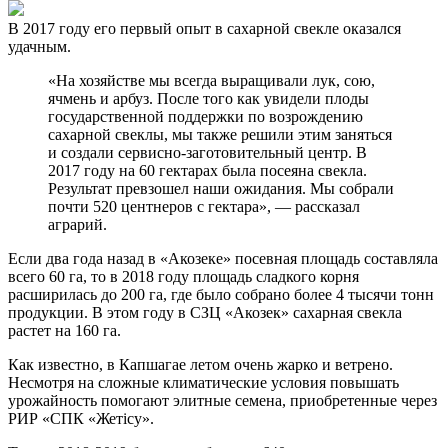
В 2017 году его первый опыт в сахарной свекле оказался
удачным.
«На хозяйстве мы всегда выращивали лук, сою,
ячмень и арбуз. После того как увидели плоды
государственной поддержки по возрождению
сахарной свеклы, мы также решили этим заняться
и создали сервисно-заготовительный центр. В
2017 году на 60 гектарах была посеяна свекла.
Результат превзошел наши ожидания. Мы собрали
почти 520 центнеров с гектара», — рассказал
аграрий.
Если два года назад в «Акозеке» посевная площадь составляла
всего 60 га, то в 2018 году площадь сладкого корня
расширилась до 200 га, где было собрано более 4 тысячи тонн
продукции. В этом году в СЗЦ «Акозек» сахарная свекла
растет на 160 га.
Как известно, в Капшагае летом очень жарко и ветрено.
Несмотря на сложные климатические условия повышать
урожайность помогают элитные семена, приобретенные через
РИР «СПК «Жетісу».