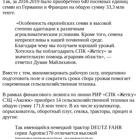
Так, за 2018-2019 было приобретено 640 посевных единиц
семян из Германии и Франции на общую сумму 33,3 млн
тенге.
«Особенность европейских семян в высокой
степени адаптации к различным
агроклиматическим условиям. Кроме того, семена
неприхотливы к нашей почвенной среде.
Благодаря чему мы получаем хороший урожай.
Хотелось бы поблагодарить СПК «Жетісу» за
значительную помощь аграриям области», —
отметил Думан Майлиханов.
Вместе с тем, минимизировать рабочую силу, оперативно
подготовить поле и сократить сроки сбора урожая помогает
современная сельскохозяйственная техника.
В рамках финансового лизинга по линии РИР «СПК «Жетісу»
СЗЦ «Акозек» приобрел 14 сельскохозяйственной техники на
общую сумму 171,6 млн тенге. В их числе культиватор,
опрыскиватель, оборотный плуг, сеялка, тракторы, прицеп и
другие.
Так имеющийся немецкий трактор DEUTZ FAHR
серии Agrotrac170 отличается высокой
производительностью, надежностью,