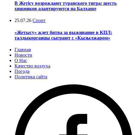
В Жетісу возрождают туранского тигра: шесть
хищников адаптируются на Балхаше
25.07.26
Спорт
«Жетысу» ждет битва за выживание в КПЛ:
талдыкорганцы сыграют с «Кызылжаром»
Главная
Новости
О Нас
Качество воздуха
Погода
Политика сайта