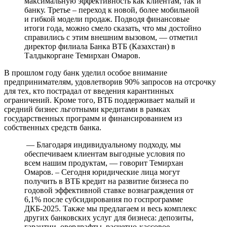
максимальную эффективность как клиентам, так и
банку. Третье – переход к новой, более мобильной
и гибкой модели продаж. Подводя финансовые
итоги года, можно смело сказать, что мы достойно
справились с этим внешним вызовом, — отметил
директор филиала Банка ВТБ (Казахстан) в
Талдыкоргане Темирхан Омаров.
В прошлом году банк уделил особое внимание
предпринимателям, удовлетворив 90% запросов на отсрочку
для тех, кто пострадал от введения карантинных
ограничений. Кроме того, ВТБ поддерживает малый и
средний бизнес льготными кредитами в рамках
государственных программ и финансированием из
собственных средств банка.
— Благодаря индивидуальному подходу, мы
обеспечиваем клиентам выгодные условия по
всем нашим продуктам, — говорит Темирхан
Омаров. – Сегодня юридические лица могут
получить в ВТБ кредит на развитие бизнеса по
годовой эффективной ставке вознаграждения от
6,1% после субсидирования по госпрограмме
ДКБ-2025. Также мы предлагаем и весь комплекс
других банковских услуг для бизнеса: депозиты,
гарантии, овердрафты, расчетно-кассовое