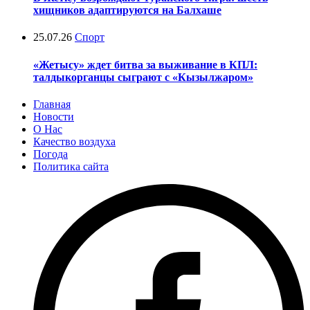
хищников адаптируются на Балхаше
25.07.26
Спорт
«Жетысу» ждет битва за выживание в КПЛ:
талдыкорганцы сыграют с «Кызылжаром»
Главная
Новости
О Нас
Качество воздуха
Погода
Политика сайта