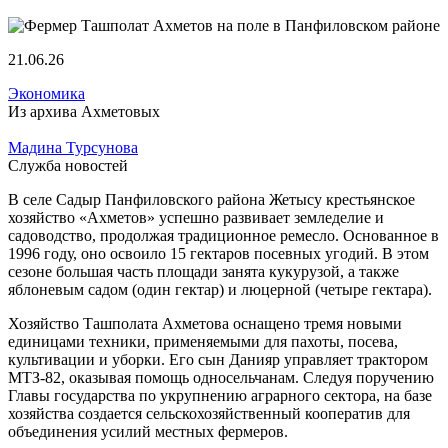
21.06.26
Экономика
Из архива Ахметовых
Мадина Турсунова
Служба новостей
В селе Садыр Панфиловского района Жетысу крестьянское
хозяйство «Ахметов» успешно развивает земледелие и
садоводство, продолжая традиционное ремесло. Основанное в
1996 году, оно освоило 15 гектаров посевных угодий. В этом
сезоне большая часть площади занята кукурузой, а также
яблоневым садом (один гектар) и люцерной (четыре гектара).
Хозяйство Ташполата Ахметова оснащено тремя новыми
единицами техники, применяемыми для пахоты, посева,
культивации и уборки. Его сын Данияр управляет трактором
МТЗ-82, оказывая помощь односельчанам. Следуя поручению
Главы государства по укрупнению аграрного сектора, на базе
хозяйства создается сельскохозяйственный кооператив для
объединения усилий местных фермеров.