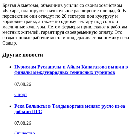
Братья Ахметовы, объединив усилия со своим хозяйством
«Бахар», планируют значительное расширение площадей. В
перспективе они отведут по 20 гектаров под кукурузу и
кормовые травы, а также по одному гектару под сорго и
масличные культуры. Летом фермеры привлекают к работам
местных жителей, гарантируя своевременную оплату. Это
создает новые рабочие места и поддерживает экономику села
Садыр.
Другие новости
Нурислам Русланулы и Айым Канагатова вышли в
финалы международных теннисных турниров
07.08.26
Спорт
Река Балыкты в Талдыкоргане меняет русло из-за
добычи ПГС
07.08.26
Общество