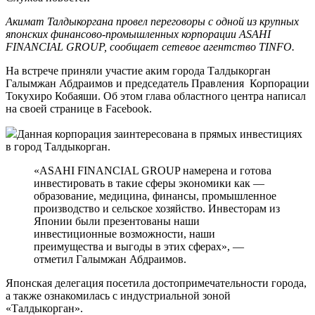
Акимат Талдыкоргана провел переговоры с одной из крупных
японских финансово-промышленных корпорации ASAHI
FINANCIAL GROUP, сообщает сетевое агентство TINFO.
На встрече приняли участие аким города Талдыкорган
Галымжан Абдраимов и председатель Правления Корпорации
Токухиро Кобаяши. Об этом глава областного центра написал
на своей странице в Facebook.
Данная корпорация заинтересована в прямых инвестициях
в город Талдыкорган.
«ASAHI FINANCIAL GROUP намерена и готова
инвестировать в такие сферы экономики как —
образование, медицина, финансы, промышленное
производство и сельское хозяйство. Инвесторам из
Японии были презентованы наши
инвестиционные возможности, наши
преимущества и выгоды в этих сферах», —
отметил Галымжан Абдраимов.
Японская делегация посетила достопримечательности города,
а также ознакомилась с индустриальной зоной
«Талдыкорган».