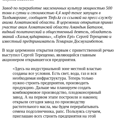
Завод по переработке масленичных культур мощностью 500
тонн в сутки и стоимостью 4,4 млрд тенге запущен в
Талдыкоргане, сообщает Tinfo.kz со ссылкой на пресс-службу
акима Алматинской области. В церемонии открытия принял
участие аким Алматинской области Амандык Баталов,
видный политический и общественный деятель, обладатель
званий «Халық қаһарманы», «Еңбек Ері» Сергей Терещенко и
известный предприниматель Темирхан Досмухамбетов.
В ходе церемонии открытия первым с приветственной речью
выступил Сергей Терещенко, являющийся главным
акционером открывшегося предприятия.
«Здесь на индустриальной зоне местной властью
созданы все условия. Есть свет, вода, газ и вся
необходимая инфраструктура. Теперь только
нужно строить предприятия, производить
продукцию. Дальше мы планируем создать
комбикормовое производство, плодоконсервный
завод. А на первом этапе построили и наконец
открыли сегодня завод по производству
растительного масла, мы будем перерабатывать
семена подсолнечника, рапс. Пользуясь случаем,
приглашаю всех строить предприятия на этой