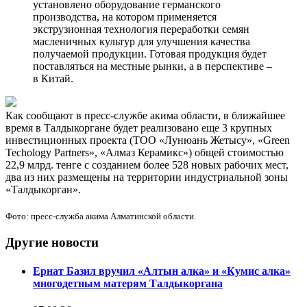
установлено оборудование германского
производства, на котором применяется
экструзионная технология переработки семян
масленичных культур для улучшения качества
получаемой продукции. Готовая продукция будет
поставляться на местные рынки, а в перспективе –
в Китай.
Как сообщают в пресс-службе акима области, в ближайшее
время в Талдыкоргане будет реализовано еще 3 крупных
инвестиционных проекта (ТОО «Лунюань Жетысу», «Green
Techology Partners», «Алмаз Керамикс») общей стоимостью
22,9 млрд. тенге с созданием более 528 новых рабочих мест,
два из них размещены на территории индустриальной зоны
«Талдыкорган».
Фото: пресс-служба акима Алматинской области.
Другие новости
Ернат Базил вручил «Алтын алка» и «Кумис алка»
многодетным матерям Талдыкоргана