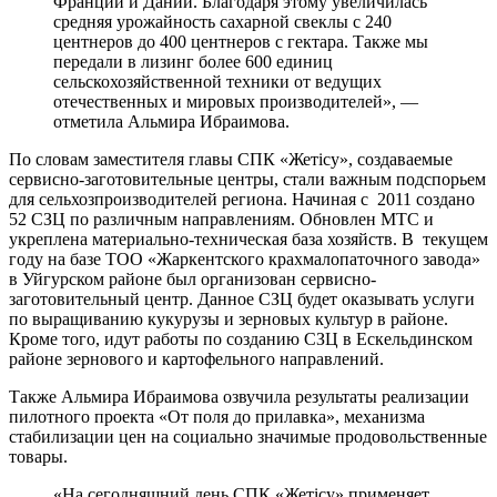
Франции и Дании. Благодаря этому увеличилась
средняя урожайность сахарной свеклы с 240
центнеров до 400 центнеров с гектара. Также мы
передали в лизинг более 600 единиц
сельскохозяйственной техники от ведущих
отечественных и мировых производителей», —
отметила Альмира Ибраимова.
По словам заместителя главы СПК «Жетісу», создаваемые
сервисно-заготовительные центры, стали важным подспорьем
для сельхозпроизводителей региона. Начиная с 2011 создано
52 СЗЦ по различным направлениям. Обновлен МТС и
укреплена материально-техническая база хозяйств. В текущем
году на базе ТОО «Жаркентского крахмалопаточного завода»
в Уйгурском районе был организован сервисно-
заготовительный центр. Данное СЗЦ будет оказывать услуги
по выращиванию кукурузы и зерновых культур в районе.
Кроме того, идут работы по созданию СЗЦ в Ескельдинском
районе зернового и картофельного направлений.
Также Альмира Ибраимова озвучила результаты реализации
пилотного проекта «От поля до прилавка», механизма
стабилизации цен на социально значимые продовольственные
товары.
«На сегодняшний день СПК «Жетісу» применяет