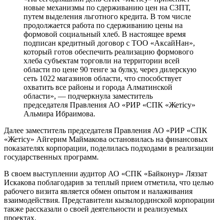
новые механизмы по сдерживанию цен на СЗПТ,
путем выделения льготного кредита. В том числе
продолжается работа по сдерживанию цены на
формовой социальный хлеб. В настоящее время
подписан кредитный договор с ТОО «АксайНан»,
который готов обеспечить реализацию формового
хлеба субъектам торговли на территории всей
области по цене 90 тенге за булку, через дилерскую
сеть 1022 магазинов области, что способствует
охватить все районы и города Алматинской
области», — подчеркнула заместитель
председателя Правления АО «РИР «СПК «Жетісу»
Альмира Ибраимова.
Далее заместитель председателя Правления АО «РИР «СПК
«Жетісу» Айгерим Маймакова остановилась на финансовых
показателях корпорации, поделилась подходами в реализации
государственных программ.
В своем выступлении аудитор АО «СПК «Байконур» Ляззат
Искакова поблагодарив за теплый прием отметила, что целью
рабочего визита является обмен опытом и налаживания
взаимодействия. Представители кызылординской корпорации
также рассказали о своей деятельности и реализуемых
проектах.