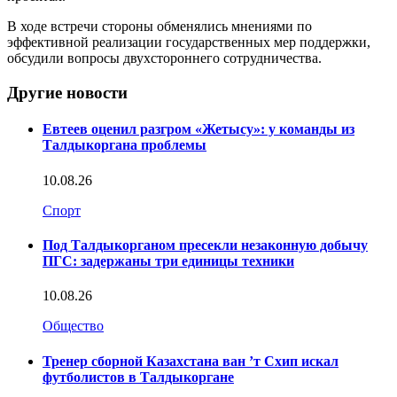
В ходе встречи стороны обменялись мнениями по
эффективной реализации государственных мер поддержки,
обсудили вопросы двухстороннего сотрудничества.
Другие новости
Евтеев оценил разгром «Жетысу»: у команды из
Талдыкоргана проблемы
10.08.26
Спорт
Под Талдыкорганом пресекли незаконную добычу
ПГС: задержаны три единицы техники
10.08.26
Общество
Тренер сборной Казахстана ван ’т Схип искал
футболистов в Талдыкоргане