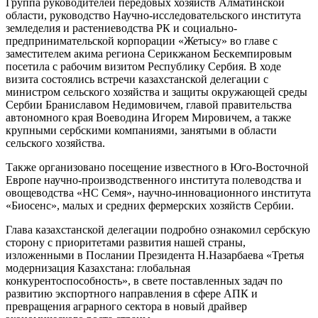
Группа руководителей передовых хозяйств Алматинской
области, руководство Научно-исследовательского института
земледелия и растениеводства РК и социально-
предпринимательской корпорации «Жетысу» во главе с
заместителем акима региона Серикжаном Бескемпировым
посетила с рабочим визитом Республику Сербия. В ходе
визита состоялись встречи казахстанской делегации с
министром сельского хозяйства и защиты окружающей среды
Сербии Браниславом Недимовичем
, главой правительства
автономного края Воеводина Игорем Мировичем, а также
крупными сербскими компаниями, занятыми в области
сельского хозяйства.
Также организовано посещение известного в Юго-Восточной
Европе научно-производственного института полеводства и
овощеводства «НС Семя», научно-инновационного института
«Биосенc», малых и средних фермерских хозяйств Сербии.
Глава казахстанской делегации подробно ознакомил сербскую
сторону с приоритетами развития нашей страны,
изложенными в Послании Президента Н.Назарбаева «Третья
модернизация Казахстана: глобальная
конкурентоспособность», в свете поставленных задач по
развитию экспортного направления в сфере АПК и
превращения аграрного сектора в новый драйвер