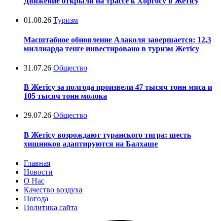
Движение открыли на трассе к Хоргосу в Жетісу
01.08.26
Туризм
Масштабное обновление Алаколя завершается: 12,3
миллиарда тенге инвестировано в туризм Жетісу
31.07.26
Общество
В Жетісу за полгода произвели 47 тысяч тонн мяса и
105 тысяч тонн молока
29.07.26
Общество
В Жетісу возрождают туранского тигра: шесть
хищников адаптируются на Балхаше
Главная
Новости
О Нас
Качество воздуха
Погода
Политика сайта