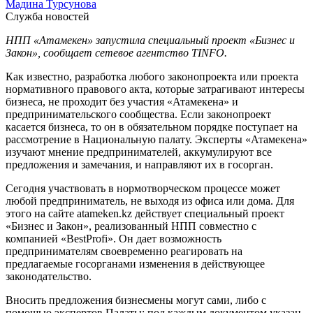
Мадина Турсунова
Служба новостей
НПП «Атамекен» запустила специальный проект «Бизнес и
Закон», сообщает сетевое агентство TINFO.
Как известно, разработка любого законопроекта или проекта
нормативного правового акта, которые затрагивают интересы
бизнеса, не проходит без участия «Атамекена» и
предпринимательского сообщества. Если законопроект
касается бизнеса, то он в обязательном порядке поступает на
рассмотрение в Национальную палату. Эксперты «Атамекена»
изучают мнение предпринимателей, аккумулируют все
предложения и замечания, и направляют их в госорган.
Сегодня участвовать в нормотворческом процессе может
любой предприниматель, не выходя из офиса или дома. Для
этого на сайте atameken.kz действует специальный проект
«Бизнес и Закон», реализованный НПП совместно с
компанией «BestProfi». Он дает возможность
предпринимателям своевременно реагировать на
предлагаемые госорганами изменения в действующее
законодательство.
Вносить предложения бизнесмены могут сами, либо с
помощью экспертов Палаты: под каждым документом указан