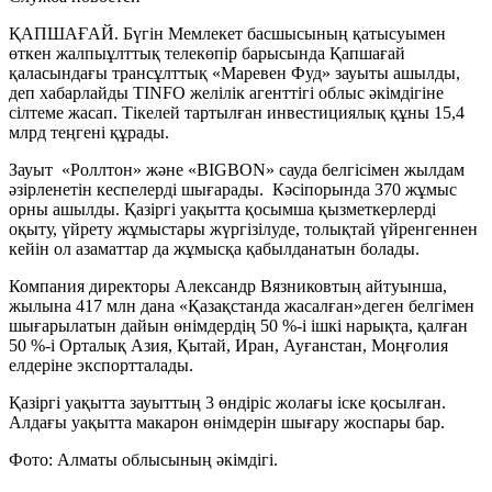
ҚАПШАҒАЙ. Бүгін Мемлекет басшысының қатысуымен
өткен жалпыұлттық телекөпір барысында Қапшағай
қаласындағы трансұлттық «Маревен Фуд» зауыты ашылды,
деп хабарлайды TINFO желілік агенттігі облыс әкімдігіне
сілтеме жасап. Тікелей тартылған инвестициялық құны 15,4
млрд теңгені құрады.
Зауыт «Роллтон» және «BIGBON» сауда белгісімен жылдам
әзірленетін кеспелерді шығарады. Кәсіпорында 370 жұмыс
орны ашылды. Қазіргі уақытта қосымша қызметкерлерді
оқыту, үйрету жұмыстары жүргізілуде, толықтай үйренгеннен
кейін ол азаматтар да жұмысқа қабылданатын болады.
Компания директоры Александр Вязниковтың айтуынша,
жылына 417 млн дана «Қазақстанда жасалған»деген белгімен
шығарылатын дайын өнімдердің 50 %-і ішкі нарықта, қалған
50 %-і Орталық Азия, Қытай, Иран, Ауғанстан, Моңғолия
елдеріне экспортталады.
Қазіргі уақытта зауыттың 3 өндіріс жолағы іске қосылған.
Алдағы уақытта макарон өнімдерін шығару жоспары бар.
Фото: Алматы облысының әкімдігі.