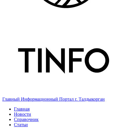
Главный Информационный Портал г. Талдыкорган
Главная
Новости
Справочник
Статьи