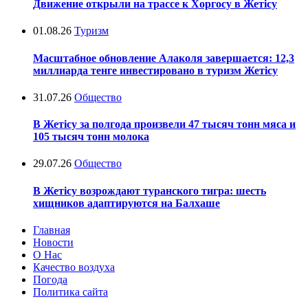
Движение открыли на трассе к Хоргосу в Жетісу
01.08.26
Туризм
Масштабное обновление Алаколя завершается: 12,3
миллиарда тенге инвестировано в туризм Жетісу
31.07.26
Общество
В Жетісу за полгода произвели 47 тысяч тонн мяса и
105 тысяч тонн молока
29.07.26
Общество
В Жетісу возрождают туранского тигра: шесть
хищников адаптируются на Балхаше
Главная
Новости
О Нас
Качество воздуха
Погода
Политика сайта