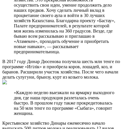
осуществить свои идеи, умение продолжить дело
наших предков. Хочу сделать личный вклад в
процветание своего аула и войти в 30 лучших
хозяйств Казахстана. Благодарна проекту «Бастау»,
Палате предпринимателей, в результате которой
моя жизнь изменилась на 360 градусов. Везде, где
бываю всем рассказываю и приглашаю в
«Атамекен», проходить обучение и приобретать
новые навыки», — рассказывает
предпринимательница.
В 2017 году Динар Дюсенова получила шесть млн тенге по
программе «Игілік» и приобрела коров, лошадей, коз, и
баранов. Расширили участок хозяйства. После чего начали
делать сулугуни, брынзу, курт из козьего молока.
«Каждую неделю выезжали на ярмарку выходного
дня, где наша продукция разлеталась очень
быстро. В прошлом году также прокредитовалась
на 50 млн тенге по программе «Сыбага», говорит
женщина.
Крестьянское хозяйство Динары ежемесячно начало
выпускать 500 литров молока и реализовывать 12 видов