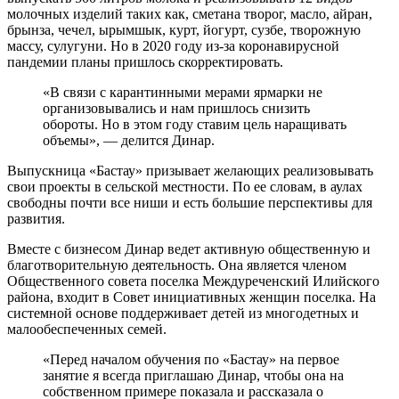
молочных изделий таких как, сметана творог, масло, айран,
брынза, чечел, ырымшык, курт, йогурт, сузбе, творожную
массу, сулугуни. Но в 2020 году из-за коронавирусной
пандемии планы пришлось скорректировать.
«В связи с карантинными мерами ярмарки не
организовывались и нам пришлось снизить
обороты. Но в этом году ставим цель наращивать
объемы», — делится Динар.
Выпускница «Бастау» призывает желающих реализовывать
свои проекты в сельской местности. По ее словам, в аулах
свободны почти все ниши и есть большие перспективы для
развития.
Вместе с бизнесом Динар ведет активную общественную и
благотворительную деятельность. Она является членом
Общественного совета поселка Междуреченский Илийского
района, входит в Совет инициативных женщин поселка. На
системной основе поддерживает детей из многодетных и
малообеспеченных семей.
«Перед началом обучения по «Бастау» на первое
занятие я всегда приглашаю Динар, чтобы она на
собственном примере показала и рассказала о