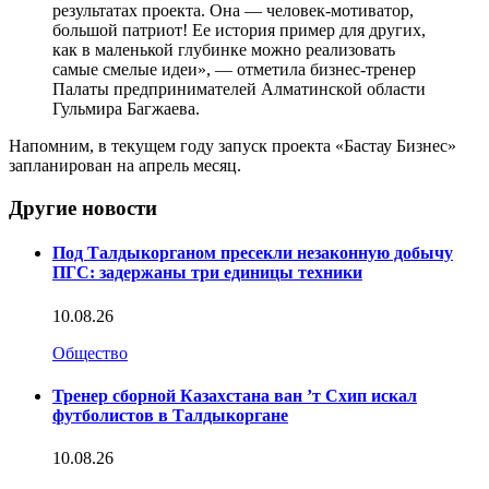
результатах проекта. Она — человек-мотиватор,
большой патриот! Ее история пример для других,
как в маленькой глубинке можно реализовать
самые смелые идеи», — отметила бизнес-тренер
Палаты предпринимателей Алматинской области
Гульмира Багжаева.
Напомним, в текущем году запуск проекта «Бастау Бизнес»
запланирован на апрель месяц.
Другие новости
Под Талдыкорганом пресекли незаконную добычу
ПГС: задержаны три единицы техники
10.08.26
Общество
Тренер сборной Казахстана ван ’т Схип искал
футболистов в Талдыкоргане
10.08.26