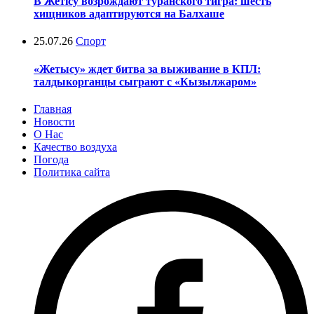
В Жетісу возрождают туранского тигра: шесть
хищников адаптируются на Балхаше
25.07.26
Спорт
«Жетысу» ждет битва за выживание в КПЛ:
талдыкорганцы сыграют с «Кызылжаром»
Главная
Новости
О Нас
Качество воздуха
Погода
Политика сайта