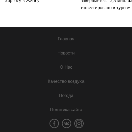
Хоргосу в Жетісу
завершается: 12,3 милли
инвестировано в туризм 
Главная
Новости
О Нас
Качество воздуха
Погода
Политика сайта