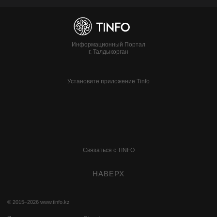
Информационный Портал
г. Талдыкорган
Установите приложение Tinfo
Связаться с TINFO
НАВЕРХ
© 2015–2026
www.tinfo.kz