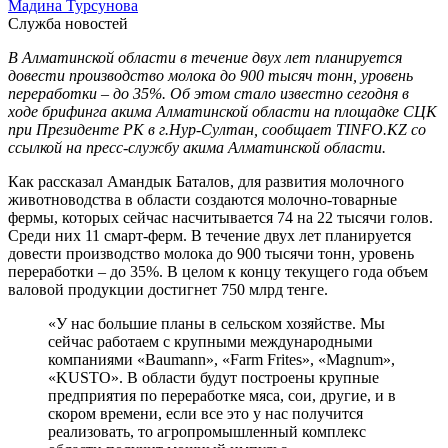
Мадина Турсунова
Служба новостей
В Алматинской области в течение двух лет планируется
довести производство молока до 900 тысяч тонн, уровень
переработки – до 35%. Об этом стало известно сегодня в
ходе брифинга акима Алматинской области на площадке СЦК
при Президенте РК в г.Нур-Султан, сообщает TINFO.KZ со
ссылкой на пресс-службу акима Алматинской области.
Как рассказал Амандык Баталов, для развития молочного
животноводства в области создаются молочно-товарные
фермы, которых сейчас насчитывается 74 на 22 тысячи голов.
Среди них 11 смарт-ферм. В течение двух лет планируется
довести производство молока до 900 тысячи тонн, уровень
переработки – до 35%. В целом к концу текущего года объем
валовой продукции достигнет 750 млрд тенге.
«У нас большие планы в сельском хозяйстве. Мы
сейчас работаем с крупными международными
компаниями «Baumann», «Farm Fritеs», «Magnum»,
«KUSTO». В области будут построены крупные
предприятия по переработке мяса, сои, другие, и в
скором времени, если все это у нас получится
реализовать, то агропромышленный комплекс