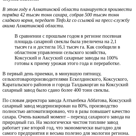
В этом году в Алматинской области планируется произвести
порядка 42 тысяч тонн сахара, собрав 500 тысяч тонн
сладкого корня, передает Tinfo.kz со ссылкой на пресс-службу
акима Алматинской области.
В сравнении с прошлым годом в регионе посевная
площадь сахарной свеклы была увеличена на 2,1
тысяч га и достигла 16,1 тысяч га. Как сообщили в
областном управлении сельского хозяйства,
Коксуский и Аксуский сахарные заводы на 100%
готовы к приему урожая этого года и переработке.
В первый день приемки, в минувшую пятницу,
сельхозтоваропроизводителями Ескелдинского, Коксуского,
Каратальского районов и города Талдыкорган на Коксуский
сахарный завод было сдано более 400 тонн свеклы.
По словам директора завода Алтынбека Аббатова, Коксуский
сахарный завод модернизирован на 80%, производство
полностью автоматизировано, что в разы повышает качество
сахара. Очень важный момент – переход сахарного завода на
природный газ. На экологически чистом топливе завод
работает уже второй год, что экономически выгодно для
самого предприятия и весьма полезно для экологии региона.