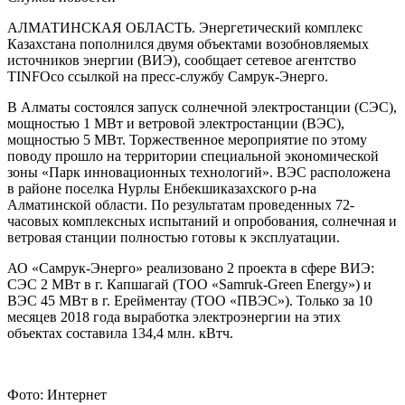
АЛМАТИНСКАЯ ОБЛАСТЬ. Энергетический комплекс
Казахстана пополнился двумя объектами возобновляемых
источников энергии (ВИЭ), сообщает сетевое агентство
TINFOсо ссылкой на пресс-службу Самрук-Энерго.
В Алматы состоялся запуск солнечной электростанции (СЭС),
мощностью 1 МВт и ветровой электростанции (ВЭС),
мощностью 5 МВт. Торжественное мероприятие по этому
поводу прошло на территории специальной экономической
зоны «Парк инновационных технологий». ВЭС расположена
в районе поселка Нурлы Енбекшиказахского р-на
Алматинской области. По результатам проведенных 72-
часовых комплексных испытаний и опробования, солнечная и
ветровая станции полностью готовы к эксплуатации.
АО «Самрук-Энерго» реализовано 2 проекта в сфере ВИЭ:
СЭС 2 МВт в г. Капшагай (ТОО «Samruk-Green Energy») и
ВЭС 45 МВт в г. Ерейментау (ТОО «ПВЭС»). Только за 10
месяцев 2018 года выработка электроэнергии на этих
объектах составила 134,4 млн. кВтч.
Фото: Интернет