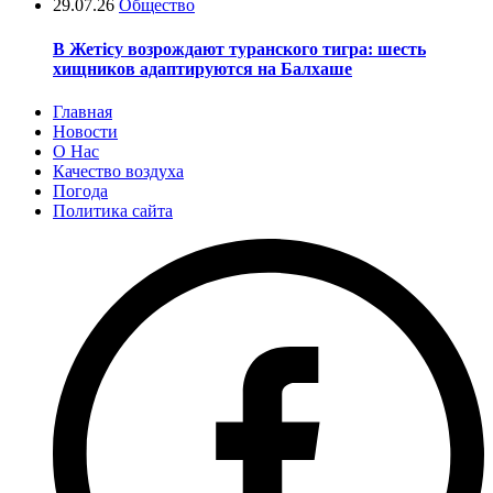
29.07.26
Общество
В Жетісу возрождают туранского тигра: шесть
хищников адаптируются на Балхаше
Главная
Новости
О Нас
Качество воздуха
Погода
Политика сайта