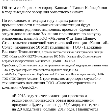
Об этом сообщил аким города Капшагай Талгат Кайнарбеков
в ходе выездного заседания областного акимата.
По его словам, в текущем году в целях развития
промышленности и привлечения инвестиции будут
реализованы ряд инвестиционных проектов. Среди них
запуск дополнительно 3-х линии производств по выпуску
макаронных изделий ТОО «Маревен Фуд Тянь-Шань»;
Строительство солнечной электрической станции «Капшагай-
Солар» мощностью 50 МВт г.Капшагай» ТОО «Надежные
Высокие Технологии»;
Строительство солнечной электрической станции
ТОО «Юневерс КУНКУАТ» мощностью 100 МВт г.Капшагай»;
Строительство
ветровых электростанции мощностью 9,0 МВт ТОО «ВЭС
Сарыбулак»;
Строительство цеха по производству изделий медицинского назначения
ТОО «Кумсуат Фарм»;
Строительство обувного завода ТОО
«ГАММА»;
Строительство Кербулакской ГЭС на реке Или мощностью 49,5 МВт
Строительство аэропорта служебно-
ТОО «ГЭС-Энерго Алматы»;
технического назначения ТОО «Самолетостроительная
компания «AeroKZ».
«В 2018 году за счет реализации проектов и
расширения производств объем промышленной
продукции будет увеличен до 57,0 млрд. тенге, что
на 2,0 млрд.тенге больше 2017 года. Планируется