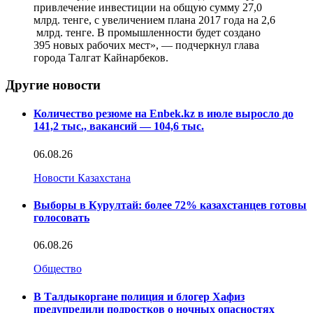
привлечение инвестиции на общую сумму 27,0
млрд. тенге, с увеличением плана 2017 года на 2,6
млрд. тенге. В промышленности будет создано
395 новых рабочих мест», — подчеркнул глава
города Талгат Кайнарбеков.
Другие новости
Количество резюме на Enbek.kz в июле выросло до
141,2 тыс., вакансий — 104,6 тыс.
06.08.26
Новости Казахстана
Выборы в Курултай: более 72% казахстанцев готовы
голосовать
06.08.26
Общество
В Талдыкоргане полиция и блогер Хафиз
предупредили подростков о ночных опасностях