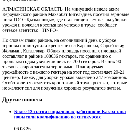
АЛМАТИНСКАЯ ОБЛАСТЬ. На минувшей неделе аким
Кербулакского района Махаббат Бигельдиев посетил зерновые
поля ТОО «Қызылшоқы», где стал свидетелем начала уборки
урожая и пожелал крестьянам успехов в труде, сообщает
сетевое агентство «TINFO».
По словам главы района, на сегодняшний день к уборке
зерновых приступили крестьяне сел Карашокы, Сарыбастау,
Жоламан, Кызылжар. Общая площадь посевных площадей
составляет в районе 108636 гектаров, по сравнению с
прошлым годом увеличившись на 700 гектаров. Из них 90
тысяч гектаров засеяны зерновыми. Планируемая
урожайность с каждого гектара на этот год составляет 20-21
центнер. Также, для уборки урожая выделено 247 комбайнов.
Особо хочется отметить кропотливый труд крестьян, которые
не жалеют сил для получения хороших результатов жатвы.
Другие новости
Более 12 тысяч социальных работников Казахстана
повысили квалификацию на спецкурсах
06.08.26