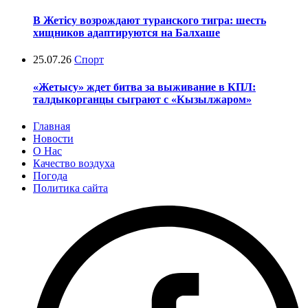
В Жетісу возрождают туранского тигра: шесть
хищников адаптируются на Балхаше
25.07.26
Спорт
«Жетысу» ждет битва за выживание в КПЛ:
талдыкорганцы сыграют с «Кызылжаром»
Главная
Новости
О Нас
Качество воздуха
Погода
Политика сайта