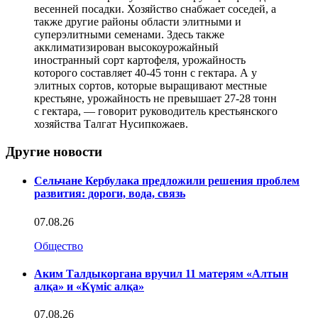
весенней посадки. Хозяйство снабжает соседей, а
также другие районы области элитными и
суперэлитными семенами. Здесь также
акклиматизирован высокоурожайный
иностранный сорт картофеля, урожайность
которого составляет 40-45 тонн с гектара. А у
элитных сортов, которые выращивают местные
крестьяне, урожайность не превышает 27-28 тонн
с гектара, — говорит руководитель крестьянского
хозяйства Талгат Нусипкожаев.
Другие новости
Сельчане Кербулака предложили решения проблем
развития: дороги, вода, связь
07.08.26
Общество
Аким Талдыкоргана вручил 11 матерям «Алтын
алқа» и «Күміс алқа»
07.08.26