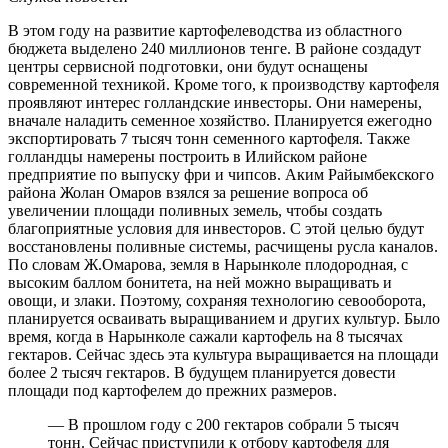
В этом году на развитие картофелеводства из областного
бюджета выделено 240 миллионов тенге. В районе создадут
центры сервисной подготовки, они будут оснащены
современной техникой. Кроме того, к производству картофеля
проявляют интерес голландские инвесторы. Они намерены,
вначале наладить семенное хозяйство. Планируется ежегодно
экспортировать 7 тысяч тонн семенного картофеля. Также
голландцы намерены построить в Илийском районе
предприятие по выпуску фри и чипсов. Аким Райымбекского
района Жолан Омаров взялся за решение вопроса об
увеличении площади поливных земель, чтобы создать
благоприятные условия для инвесторов. С этой целью будут
восстановлены поливные системы, расчищены русла каналов.
По словам Ж.Омарова, земля в Нарынколе плодородная, с
высоким баллом бонитета, на ней можно выращивать и
овощи, и злаки. Поэтому, сохраняя технологию севооборота,
планируется осваивать выращиванием и других культур. Было
время, когда в Нарынколе сажали картофель на 8 тысячах
гектаров. Сейчас здесь эта культура выращивается на площади
более 2 тысяч гектаров. В будущем планируется довести
площади под картофелем до прежних размеров.
— В прошлом году с 200 гектаров собрали 5 тысяч
тонн. Сейчас приступили к отбору картофеля для