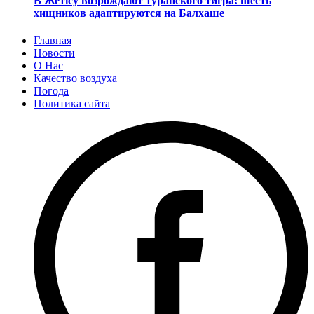
В Жетісу возрождают туранского тигра: шесть
хищников адаптируются на Балхаше
Главная
Новости
О Нас
Качество воздуха
Погода
Политика сайта