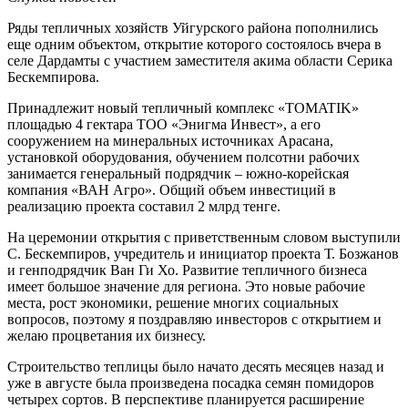
Ряды тепличных хозяйств Уйгурского района пополнились
еще одним объектом, открытие которого состоялось вчера в
селе Дардамты с участием заместителя акима области Серика
Бескемпирова.
Принадлежит новый тепличный комплекс «TOMATIK»
площадью 4 гектара ТОО «Энигма Инвест», а его
сооружением на минеральных источниках Арасана,
установкой оборудования, обучением полсотни рабочих
занимается генеральный подрядчик – южно-корейская
компания «ВАН Агро». Общий объем инвестиций в
реализацию проекта составил 2 млрд тенге.
На церемонии открытия с приветственным словом выступили
С. Бескемпиров, учредитель и инициатор проекта Т. Бозжанов
и генподрядчик Ван Ги Хо. Развитие тепличного бизнеса
имеет большое значение для региона. Это новые рабочие
места, рост экономики, решение многих социальных
вопросов, поэтому я поздравляю инвесторов с открытием и
желаю процветания их бизнесу.
Строительство теплицы было начато десять месяцев назад и
уже в августе была произведена посадка семян помидоров
четырех сортов. В перспективе планируется расширение