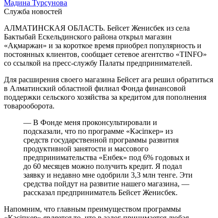
Мадина Турсунова
Служба новостей
АЛМАТИНСКАЯ ОБЛАСТЬ. Бейсет Женисбек из села
Бактыбай Ескельдинского района открыл магазин
«Ақмаржан» и за короткое время приобрел популярность и
постоянных клиентов, сообщает сетевое агентство «TINFO»
со ссылкой на пресс-службу Палаты предпринимателей.
Для расширения своего магазина Бейсет ага решил обратиться
в Алматинский областной филиал Фонда финансовой
поддержки сельского хозяйства за кредитом для пополнения
товарооборота.
— В Фонде меня проконсультировали и
подсказали, что по программе «Кәсіпкер» из
средств государственной программы развития
продуктивной занятости и массового
предпринимательства «Енбек» под 6% годовых и
до 60 месяцев можно получить кредит. Я подал
заявку и недавно мне одобрили 3,3 млн тенге. Эти
средства пойдут на развитие нашего магазина, —
рассказал предприниматель Бейсет Женисбек.
Напомним, что главным преимуществом программы
«Кәсіпкер» является то, что в залог принимается любая