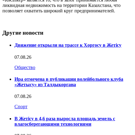
ликвидная недвижимость на территории Казахстана, что
позволяет охватить широкий круг предпринимателей.
Другие новости
Движение открыли на трассе к Хоргосу в Жетісу
07.08.26
Общество
Ира отмечена в публикации волейбольного клуба
«Жетысу» из Талдыкоргана
07.08.26
Спорт
В Жетісу в 4,6 раза выросла площадь земель с
влагосберегающими технологиями