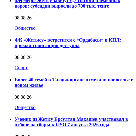
Фермеры Жетісу завезут 6,7 тысячи племенных
коров: субсидии выросли до 700 тыс. тенге
08.08.26
Общество
ФК «Жетысу» встретится с «Ордабасы» в КПЛ:
прямая трансляция доступна
08.08.26
Спорт
Более 40 семей в Талдыкоргане отметили новоселье в
новом жилье
08.08.26
Общество
Ученик из Жетісу Ерсултан Макашев участвовал в
отборе на сборы к IJSO 7 августа 2026 года