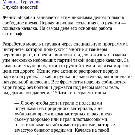
Мадина Турсунова
Служба новостей
Женис Ысқабай занимается этим любимым делом только в
свободное время. Первая игрушка, созданная его руками —
лошадка-качалка. На самом деле его основная работа –
фотограф.
Разработав модель игрушки через специальную программу в
интернете, которой пользуются многие дизайнеры-
верстальщики, он решил воплотить идею в жизнь. Созданы
уже несколько небольших партий такой лошадки-качалки. За
символическую цену, хотя это ручной труд и во всем мире он
ценится дорого, Женис уже активно распродаёт первую
партию игрушек. Такая игрушка познавательна, выполнена из
натуральной древесин. Все фрагменты изделия собираются
впритирку, без болтов и держатся под весом массы тела,
выдерживают давление 150-ти кг, нетравматичны.
— Я хочу чтобы дети играли с полезными
игрушками из природного материала, а не
«убивали» время в компьютерных играх, вредя
своему здоровью или играя пластмассовыми,
пластиковыми китайскими игрушками, которые
зачастую бывают вредными. Качаясь на такой