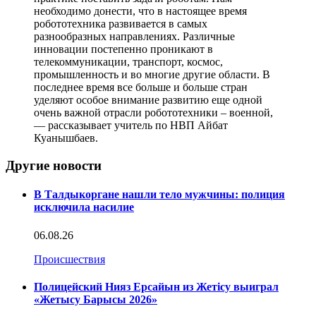
необходимо донести, что в настоящее время
робототехника развивается в самых
разнообразных направлениях. Различные
инновации постепенно проникают в
телекоммуникации, транспорт, космос,
промышленность и во многие другие области. В
последнее время все больше и больше стран
уделяют особое внимание развитию еще одной
очень важной отрасли робототехники – военной,
— рассказывает учитель по НВП Айбат
Куанышбаев.
Другие новости
В Талдыкоргане нашли тело мужчины: полиция
исключила насилие
06.08.26
Происшествия
Полицейский Нияз Ерсайын из Жетісу выиграл
«Жетысу Барысы 2026»