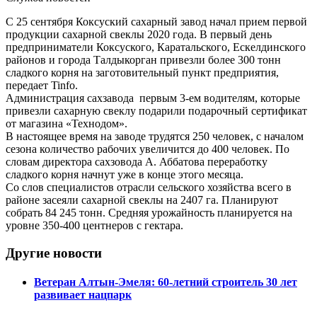
С 25 сентября Коксуский сахарный завод начал прием первой
продукции сахарной свеклы 2020 года. В первый день
предприниматели Коксуского, Каратальского, Ескелдинского
районов и города Талдыкорган привезли более 300 тонн
сладкого корня на заготовительный пункт предприятия,
передает Tinfo.
Администрация сахзавода первым 3-ем водителям, которые
привезли сахарную свеклу подарили подарочный сертификат
от магазина «Технодом».
В настоящее время на заводе трудятся 250 человек, с началом
сезона количество рабочих увеличится до 400 человек. По
словам директора сахзовода А. Аббатова переработку
сладкого корня начнут уже в конце этого месяца.
Со слов специалистов отрасли сельского хозяйства всего в
районе засеяли сахарной свеклы на 2407 га. Планируют
собрать 84 245 тонн. Средняя урожайность планируется на
уровне 350-400 центнеров с гектара.
Другие новости
Ветеран Алтын-Эмеля: 60-летний строитель 30 лет
развивает нацпарк