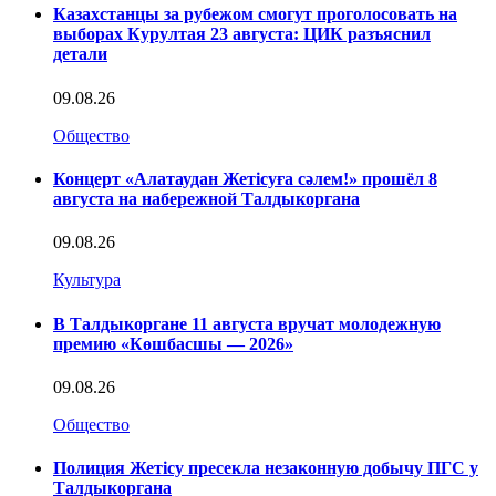
Казахстанцы за рубежом смогут проголосовать на
выборах Курултая 23 августа: ЦИК разъяснил
детали
09.08.26
Общество
Концерт «Алатаудан Жетісуға сәлем!» прошёл 8
августа на набережной Талдыкоргана
09.08.26
Культура
В Талдыкоргане 11 августа вручат молодежную
премию «Көшбасшы — 2026»
09.08.26
Общество
Полиция Жетісу пресекла незаконную добычу ПГС у
Талдыкоргана