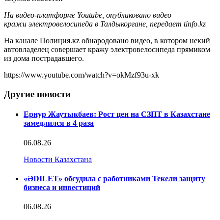
На видео-платформе Youtube, опубликовано видео
кражи электровелосипеда в Талдыкоргане, передает tinfo.kz
На канале Полиция.кz обнародовано видео, в котором некий
автовладелец совершает кражу электровелосипеда прямиком
из дома пострадавшего.
https://www.youtube.com/watch?v=okMzf93u-xk
Другие новости
Ернур Жаутыкбаев: Рост цен на СЗПТ в Казахстане
замедлился в 4 раза
06.08.26
Новости Казахстана
«ӘDILET» обсудила с работниками Текели защиту
бизнеса и инвестиций
06.08.26