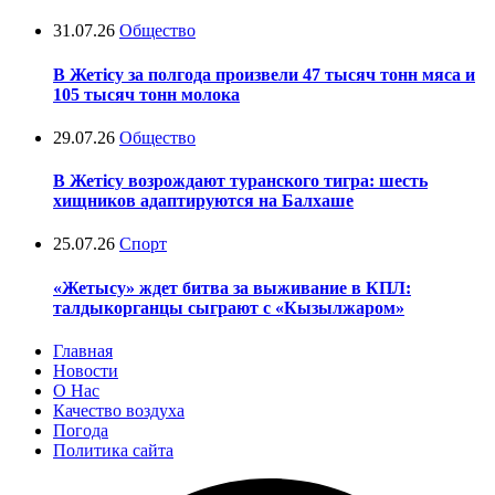
31.07.26
Общество
В Жетісу за полгода произвели 47 тысяч тонн мяса и
105 тысяч тонн молока
29.07.26
Общество
В Жетісу возрождают туранского тигра: шесть
хищников адаптируются на Балхаше
25.07.26
Спорт
«Жетысу» ждет битва за выживание в КПЛ:
талдыкорганцы сыграют с «Кызылжаром»
Главная
Новости
О Нас
Качество воздуха
Погода
Политика сайта