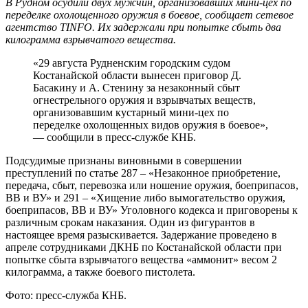
В Рудном осудили двух мужчин, организовавших мини-цех по
переделке охолощенного оружия в боевое, сообщает сетевое
агентство TINFO. Их задержали при попытке сбыть два
килограмма взрывчатого вещества.
«29 августа Рудненским городским судом
Костанайской области вынесен приговор Д.
Басакину и А. Стенину за незаконный сбыт
огнестрельного оружия и взрывчатых веществ,
организовавшим кустарный мини-цех по
переделке охолощенных видов оружия в боевое»,
— сообщили в пресс-службе КНБ.
Подсудимые признаны виновными в совершении
преступлений по статье 287 – «Незаконное приобретение,
передача, сбыт, перевозка или ношение оружия, боеприпасов,
ВВ и ВУ» и 291 – «Хищение либо вымогательство оружия,
боеприпасов, ВВ и ВУ» Уголовного кодекса и приговорены к
различным срокам наказания. Один из фигурантов в
настоящее время разыскивается. Задержание проведено в
апреле сотрудниками ДКНБ по Костанайской области при
попытке сбыта взрывчатого вещества «аммонит» весом 2
килограмма, а также боевого пистолета.
Фото: пресс-служба КНБ.