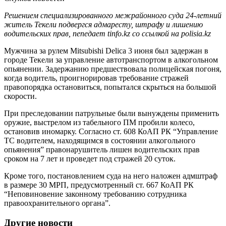
Решением специализированного межрайонного суда 24-летний
житель Текели подвергся адмаресту, штрафу и лишению
водительских прав, пепедает tinfo.kz со ссылкой на polisia.kz
Мужчина за рулем Mitsubishi Delica 3 июня был задержан в
городе Текели за управление автотранспортом в алкогольном
опьянении. Задержанию предшествовала полицейская погоня,
когда водитель, проигнорировав требование стражей
правопорядка остановиться, попытался скрыться на большой
скорости.
При преследовании патрульные были вынуждены применить
оружие, выстрелом из табельного ПМ пробили колесо,
остановив иномарку. Согласно ст. 608 КоАП РК “Управление
ТС водителем, находящимся в состоянии алкогольного
опьянения” правонарушитель лишен водительских прав
сроком на 7 лет и проведет под стражей 20 суток.
Кроме того, постановлением суда на него наложен адмштраф
в размере 30 МРП, предусмотренный ст. 667 КоАП РК
“Неповиновение законному требованию сотрудника
правоохранительного органа”.
Другие новости